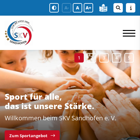
A-
A
A+
Sport für alle,
das ist unsere Stärke.
Willkommen beim SKV Sandhofen e. V.
Zum Sportangebot