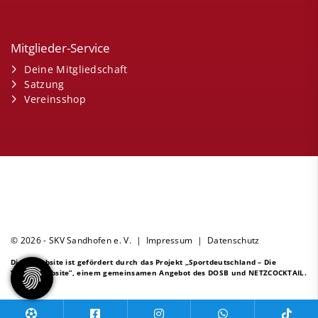
Mitglieder-Service
Deine Mitgliedschaft
Satzung
Vereinsshop
© 2026 - SKV Sandhofen e. V. |
Impressum
|
Datenschutz
Diese Website ist gefördert durch das Projekt
„Sportdeutschland – Die
Vereinswebsite”
, einem gemeinsamen Angebot des DOSB und NETZCOCKTAIL.