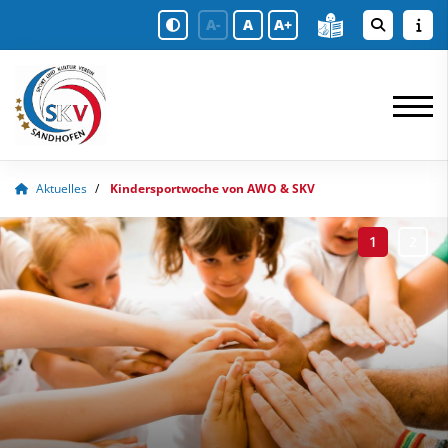
A-
A
A+
Aktuelles
Kindersportwoche von AWO & SKV