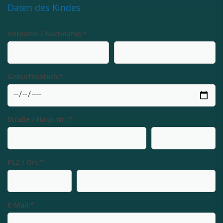
Daten des Kindes
Vorname / Nachname:
*
Geburtsdatum:
*
Straße / Haus-Nr.:
*
PLZ / Ort:
*
E-Mail:
*