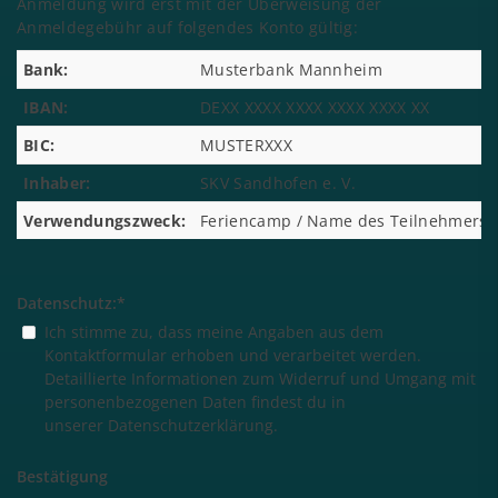
Anmeldung wird erst mit der Überweisung der
Anmeldegebühr auf folgendes Konto gültig:
Bank:
Musterbank Mannheim
IBAN:
DEXX XXXX XXXX XXXX XXXX XX
BIC:
MUSTERXXX
Inhaber:
SKV Sandhofen e. V.
Verwendungszweck:
Feriencamp / Name des Teilnehmers
Datenschutz:
*
Ich stimme zu, dass meine Angaben aus dem
Kontaktformular erhoben und verarbeitet werden.
Detaillierte Informationen zum Widerruf und Umgang mit
personenbezogenen Daten findest du in
unserer
Datenschutzerklärung
.
Bestätigung