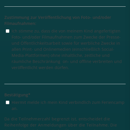
Zustimmung zur Veröffentlichung von Foto- und/oder
Filmaufnahmen:
Ich stimme zu, dass die von meinem Kind angefertigten
Foto- und/oder Filmaufnahmen zum Zwecke der Presse-
und Öffentlichkeitsarbeit sowie für werbliche Zwecke in
allen Print- und Onlinemedien (einschließlich Social-
Media-Plattformen) ohne inhaltliche, zeitliche und
räumliche Beschränkung on- und offline verbreiten und
veröffentlicht werden dürfen.
Bestätigung
*
Hiermit melde ich mein Kind verbindlich zum Feriencamp
an.
Da die Teilnehmerzahl begrenzt ist, entscheidet die
Reihenfolge der Anmeldungen über die Teilnahme. Die