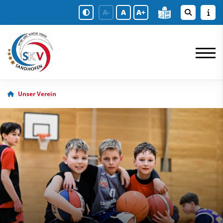
A-
A
A+
Unser Verein