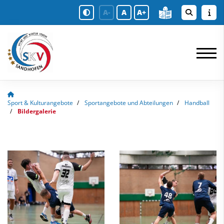
A-
A
A+
Sport & Kulturangebote
Sportangebote und Abteilungen
Handball
Bildergalerie