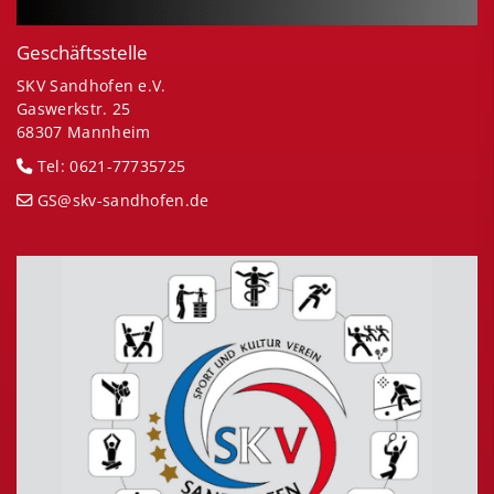
Geschäftsstelle
SKV Sandhofen e.V.
Gaswerkstr. 25
68307 Mannheim
Tel: 0621-77735725
GS@skv-sandhofen.de