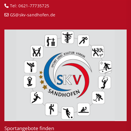
Tel: 0621-77735725
GS@skv-sandhofen.de
Sportangebote finden