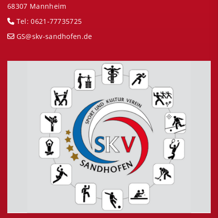
68307 Mannheim
Tel: 0621-77735725
GS@skv-sandhofen.de