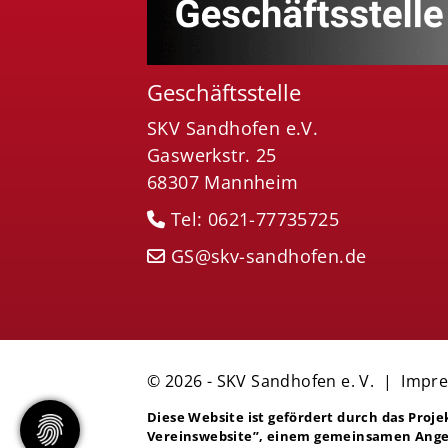
Geschäftsstelle
SKV Sandhofen e.V.
Gaswerkstr. 25
68307 Mannheim
Tel: 0621-77735725
GS@skv-sandhofen.de
© 2026 - SKV Sandhofen e. V. |
Impr
Diese Website ist gefördert durch das Proj
Vereinswebsite”
, einem gemeinsamen Ange