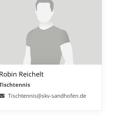
Robin Reichelt
Tischtennis
Tischtennis@skv-sandhofen.de
Mitglieder-Service
Ge
Alles zur Mitgliedschaft
SK
Downloads
Ga
Termine
68