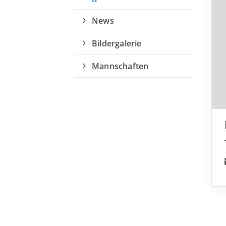
News
Bildergalerie
Mannschaften
Quicklinks
Sportangebote finden
Unser Sportangebot
Sportsuche
Ausfälle und Vertretungen