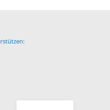
geschaeftsstelle@skv-
ndhofen.de
rstützen: