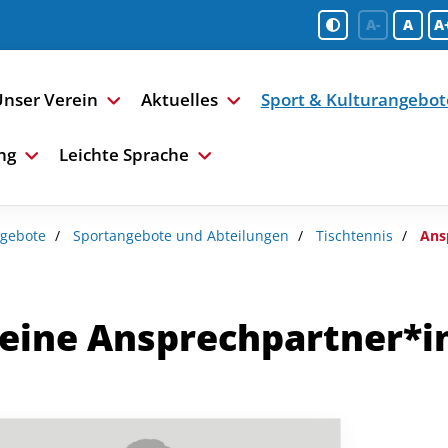
A-
A
A
nser Verein
Aktuelles
Sport & Kulturangebot
ng
Leichte Sprache
ngebote
Sportangebote und Abteilungen
Tischtennis
Ans
eine Ansprechpartner*i