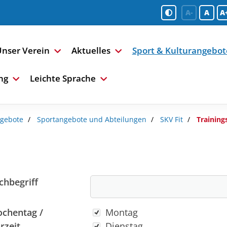
A-
A
A
nser Verein
Aktuelles
Sport & Kulturangebot
ng
Leichte Sprache
ngebote
Sportangebote und Abteilungen
SKV Fit
Training
chbegriff
Wochentag
chentag /
Montag
rzeit
Dienstag