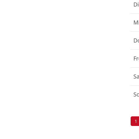
Unser Sportangebot
Di
Sportsuche
Ausfälle und Vertretungen
M
Deutsches Sportabzeichen
D
Fr
S
S
1