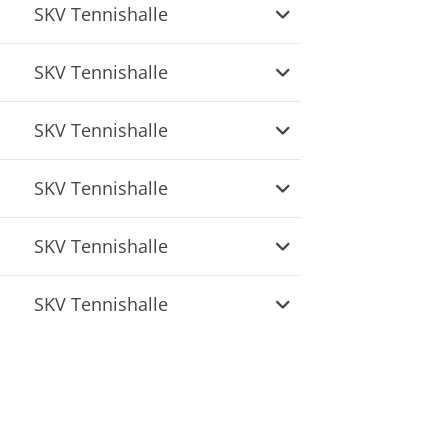
V Sandhofen e.V.
SKV Tennishalle
swerkstr. 25
307 Mannheim
SKV Tennishalle
geschaeftsstelle@skv-
ndhofen.de
SKV Tennishalle
SKV Tennishalle
SKV Tennishalle
SKV Tennishalle