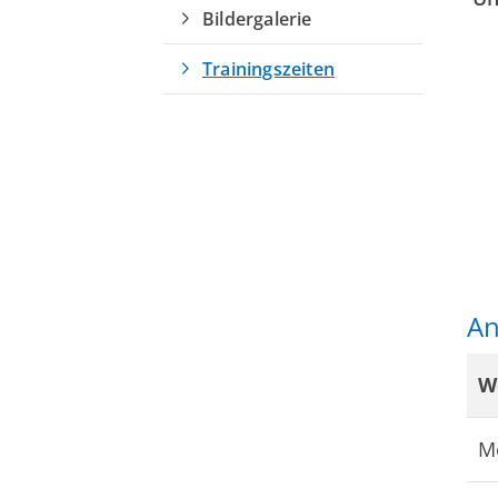
Bildergalerie
Trainingszeiten
An
W
Quicklinks
M
Sportangebote finden