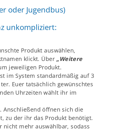
er oder Jugendbus)
schäftsstelle
V Sandhofen e.V.
z unkompliziert:
swerkstr. 25
307 Mannheim
geschaeftsstelle@skv-
ünschte Produkt auswählen,
ndhofen.de
ktnamen klickt. Über
„Weitere
zum jeweiligen Produkt.
 ist im System standardmäßig auf 3
alter. Euer tatsächlich gewünschtes
den Uhrzeiten wählt ihr im
 Anschließend öffnen sich die
, zu der ihr das Produkt benötigt.
er nicht mehr auswählbar, sodass