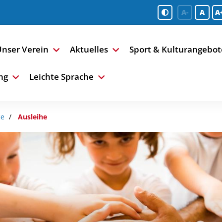
A-
A
A
nser Verein
Aktuelles
Sport & Kulturangebot
ng
Leichte Sprache
ce
Ausleihe