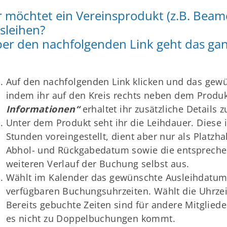
r möchtet ein Vereinsprodukt (z.B. Beam
Mitglieder-Service
Ge
sleihen?
Alles zur Mitgliedschaft
SK
er den nachfolgenden Link geht das gan
Downloads
Ga
Termine
68
Fragen & Antworten
Auf den nachfolgenden Link klicken und das gew
sa
indem ihr auf den Kreis rechts neben dem Produ
Informationen“
erhaltet ihr zusätzliche Details 
Unter dem Produkt seht ihr die Leihdauer. Diese
Stunden voreingestellt, dient aber nur als Platzh
Abhol- und Rückgabedatum sowie die entsprechen
weiteren Verlauf der Buchung selbst aus.
Wählt im Kalender das gewünschte Ausleihdatum.
verfügbaren Buchungsuhrzeiten. Wählt die Uhrzeit
Bereits gebuchte Zeiten sind für andere Mitglied
es nicht zu Doppelbuchungen kommt.