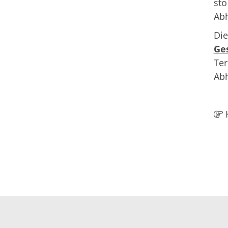
sto
Abh
Die
Ge
Ter
Abh