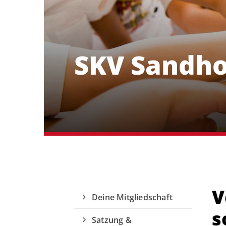
SKV Sandhof
V
Deine Mitgliedschaft
s
Quicklinks
Satzung &